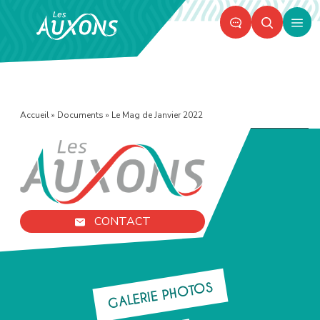
Panneau de gestion des cookies
Ouvr
le
men
Accueil
»
Documents
»
Le Mag de Janvier 2022
CONTACT
GALERIE PHOTOS