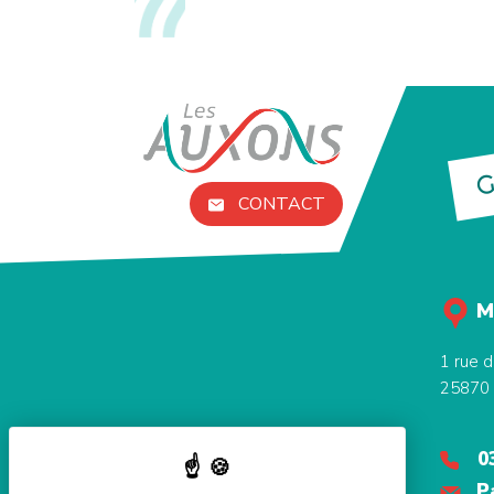
G
CONTACT
M
1 rue d
25870
0
P