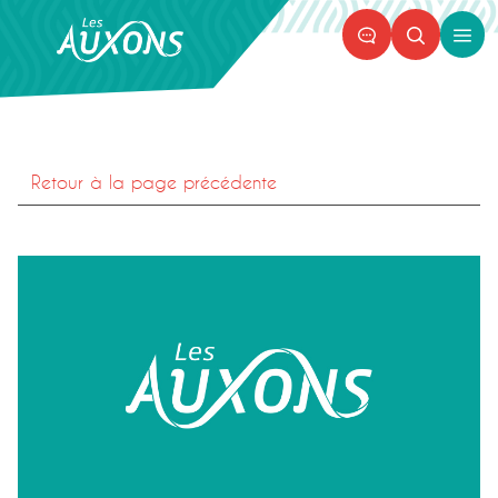
Panneau de gestion des cookies
Ouvr
le
men
Retour à la page précédente