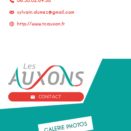
06.50.02.89.38
sylvain.dumez@gmail.com
http://www.tcauxon.fr
CONTACT
GALERIE PHOTOS