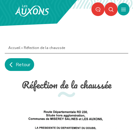
Panneau de gestion des cookies
Ouvr
le
men
Accueil
»
Réfection de la chaussée
Retour
PART
IM
Réfection de la chaussée