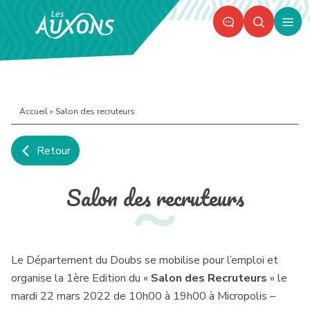
Panneau de gestion des cookies
Ouvr
le
men
Accueil
»
Salon des recruteurs
Retour
PART
IM
Salon des recruteurs
Le Département du Doubs se mobilise pour l’emploi et
organise la 1ère Edition du «
Salon des Recruteurs
» le
mardi 22 mars 2022 de 10h00 à 19h00 à Micropolis –