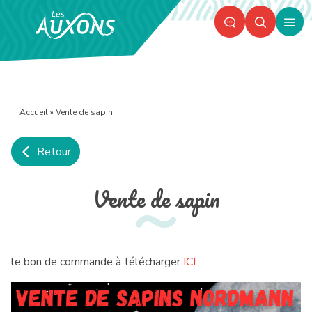
Panneau de gestion des cookies
Ouvr
le
men
Accueil
»
Vente de sapin
Retour
PART
IM
Vente de sapin
le bon de commande à télécharger
ICI