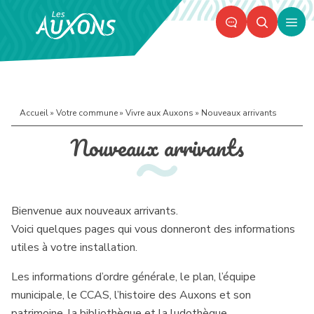
Panneau de gestion des cookies
Ouvr
le
men
Accueil
»
Votre commune
»
Vivre aux Auxons
»
Nouveaux arrivants
Nouveaux arrivants
Bienvenue aux nouveaux arrivants.
Voici quelques pages qui vous donneront des informations
utiles à votre installation.
Les informations d’ordre générale, le plan, l’équipe
municipale, le CCAS, l’histoire des Auxons et son
patrimoine, la bibliothèque et la ludothèque…